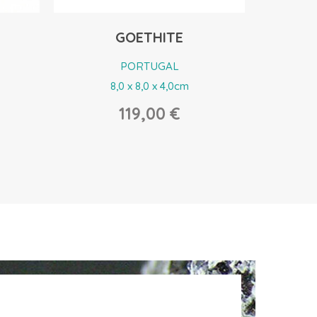
GOETHITE
A
PORTUGAL
1,8 x 1,7 x 1,3cm
19,00 €