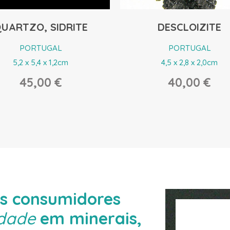
DESCLOIZITE
GOETHITE
PORTUGAL
PORTUGAL
4,5 x 2,8 x 2,0cm
8,0 x 8,0 x 4,0cm
40,00 €
119,00 €
os consumidores
idade
em minerais,