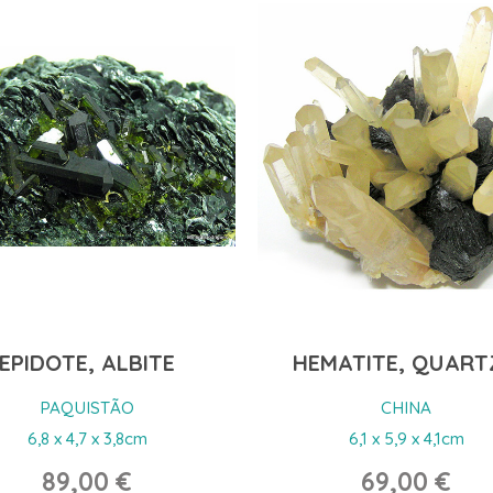
MATITE, QUARTZO
CAVANSITE, ESTILB
CHINA
ÍNDIA
6,1 x 5,9 x 4,1cm
5,0 x 2,5 x 2,0cm
69,00 €
290,00 €