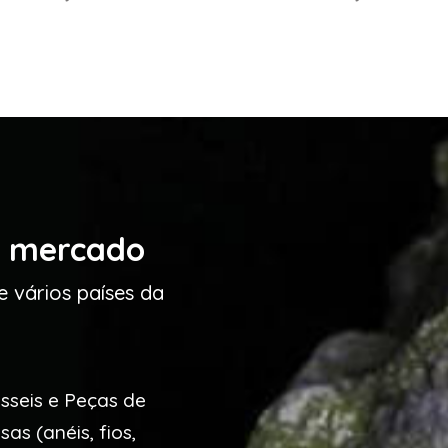
o mercado
e vários países da
sseis e Peças de
as (anéis, fios,