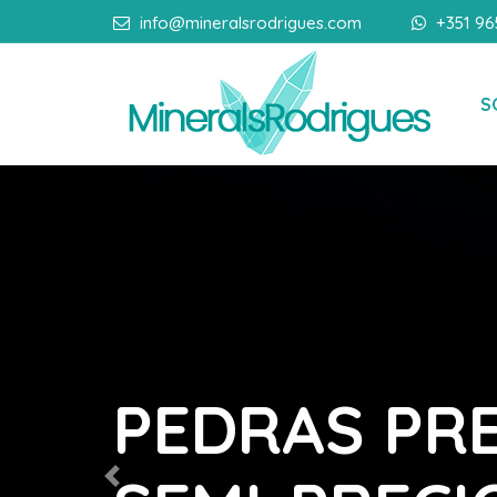
info@mineralsrodrigues.com
+351 96
S
Previous