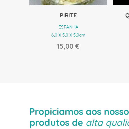
QUARTZO, SIDRITE
PORTUGAL
m
5,2 x 5,4 x 1,2cm
45,00 €
Propiciamos aos noss
produtos de
alta qual