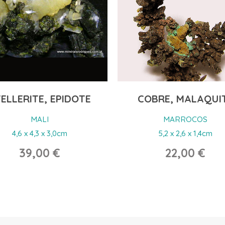
OBRE, MALAQUITE
ARFVEDSONITE C
FELDESPATO
MARROCOS
5,2 x 2,6 x 1,4cm
MALAVI
4,8 x 3,5 x 2,3cm
22,00 €
65,00 €