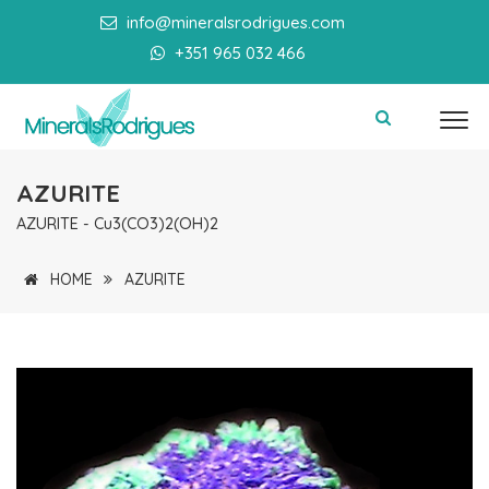
info@mineralsrodrigues.com
+351 965 032 466
AZURITE
AZURITE - Cu3(CO3)2(OH)2
HOME
AZURITE