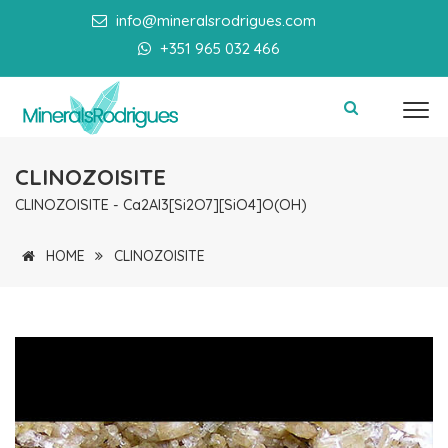
info@mineralsrodrigues.com
+351 965 032 466
CLINOZOISITE
CLINOZOISITE - Ca2Al3[Si2O7][SiO4]O(OH)
HOME
CLINOZOISITE