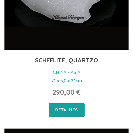
SCHEELITE, QUARTZO
CHINA - ÁSIA
7,1 x 5,0 x 2,1cm
290,00 €
DETALHES