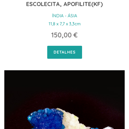
ESCOLECITA, APOFILITE(KF)
ÍNDIA - ÁSIA
11,8 x 7,7 x 3,3cm
150,00 €
DETALHES