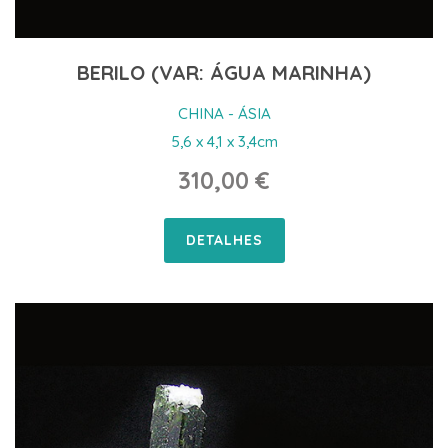
BERILO (VAR: ÁGUA MARINHA)
CHINA - ÁSIA
5,6 x 4,1 x 3,4cm
310,00 €
DETALHES